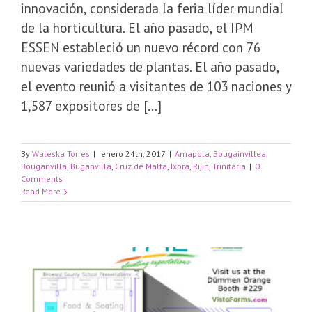
innovación, considerada la feria líder mundial
de la horticultura. El año pasado, el IPM
ESSEN estableció un nuevo récord con 76
nuevas variedades de plantas. El año pasado,
el evento reunió a visitantes de 103 naciones y
1,587 expositores de [...]
By
Waleska Torres
|
enero 24th, 2017
|
Amapola
,
Bougainvillea
,
Bouganvilla
,
Buganvilla
,
Cruz de Malta
,
Ixora
,
Rijin
,
Trinitaria
|
0
Comments
Read More