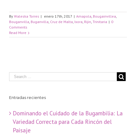
By
Waleska Torres
|
enero 17th, 2017
|
Amapola
,
Bougainvillea
,
Bouganvilla
,
Buganvilla
,
Cruz de Malta
,
Ixora
,
Rijin
,
Trinitaria
|
0
Comments
Read More
Entradas recientes
Dominando el Cuidado de la Bugambilia: La
Variedad Correcta para Cada Rincón del
Paisaje