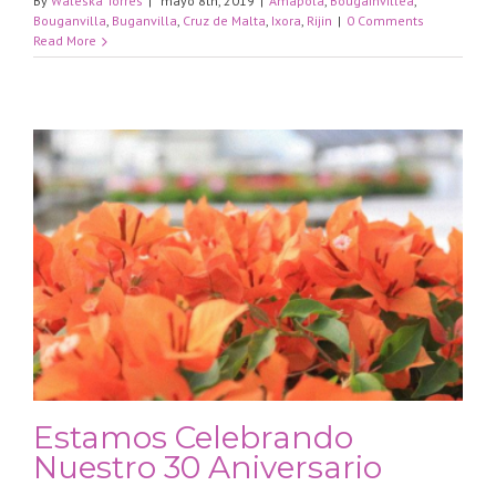
By
Waleska Torres
|
mayo 8th, 2019
|
Amapola
,
Bougainvillea
,
Bouganvilla
,
Buganvilla
,
Cruz de Malta
,
Ixora
,
Rijin
|
0 Comments
Read More
Estamos Celebrando
Nuestro 30 Aniversario