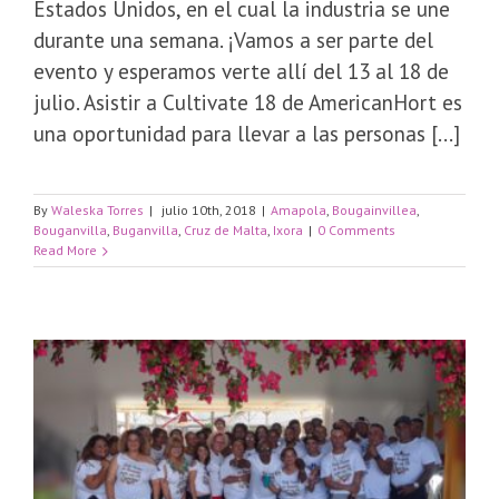
Estados Unidos, en el cual la industria se une
durante una semana. ¡Vamos a ser parte del
evento y esperamos verte allí del 13 al 18 de
julio. Asistir a Cultivate 18 de AmericanHort es
una oportunidad para llevar a las personas [...]
By
Waleska Torres
|
julio 10th, 2018
|
Amapola
,
Bougainvillea
,
Bouganvilla
,
Buganvilla
,
Cruz de Malta
,
Ixora
|
0 Comments
Read More