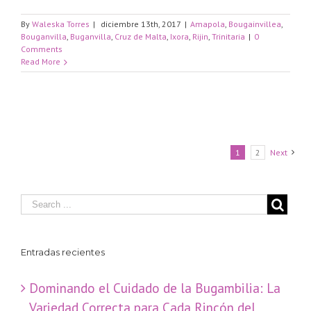
By
Waleska Torres
|
diciembre 13th, 2017
|
Amapola
,
Bougainvillea
,
Bouganvilla
,
Buganvilla
,
Cruz de Malta
,
Ixora
,
Rijin
,
Trinitaria
|
0
Comments
Read More
1
2
Next
Entradas recientes
Dominando el Cuidado de la Bugambilia: La
Variedad Correcta para Cada Rincón del