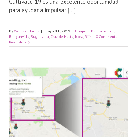
Cultivate ‘19 es una excelente oportunidad
para ayudar a impulsar [...]
By
Waleska Torres
|
mayo 8th, 2019
|
Amapola
,
Bougainvillea
,
Bouganvilla
,
Buganvilla
,
Cruz de Malta
,
Ixora
,
Rijin
|
0 Comments
Read More