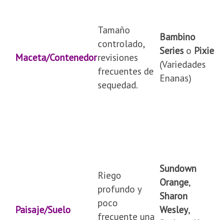
Tamaño
Bambino
controlado,
Series
o
Pixie
Maceta/Contenedor
revisiones
(Variedades
frecuentes de
Enanas)
sequedad.
Sundown
Riego
Orange
,
profundo y
Sharon
poco
Paisaje/Suelo
Wesley
,
frecuente una