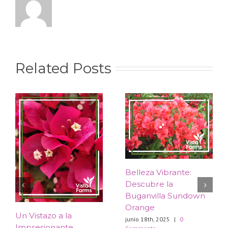
Related Posts
Belleza Vibrante:
Descubre la
Buganvilla Sundown
Orange
​Un Vistazo a la
junio 18th, 2025
|
0
Impresionante