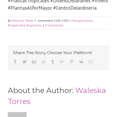
#PlantasTropicales #DiseñoDeJardines #Vivero
#PlantasAlPorMayor #CentroDeJardinería
By
Waleska Torres
|
noviembre 12th, 2025
|
Bougainvillea
,
Bouganvilla
,
Buganvilla
|
0 Comments
Share This Story, Choose Your Platform!
Facebook
Twitter
Linkedin
Reddit
Tumblr
Google+
Pinterest
Vk
Email
About the Author:
Waleska
Torres