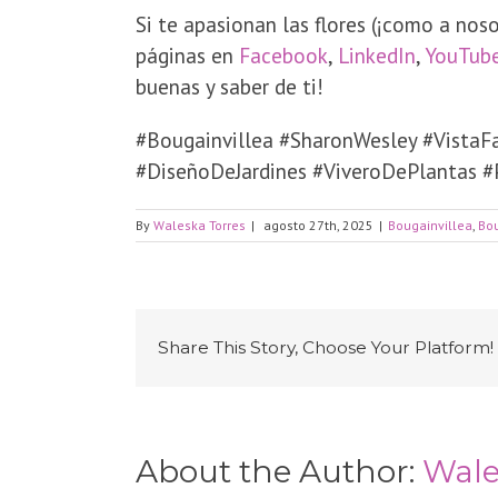
​Si te apasionan las flores (¡como a nos
páginas en
Facebook
,
LinkedIn
,
YouTub
buenas y saber de ti!
​#Bougainvillea #SharonWesley #VistaF
#DiseñoDeJardines #ViveroDePlantas #
By
Waleska Torres
|
agosto 27th, 2025
|
Bougainvillea
,
Bou
Share This Story, Choose Your Platform!
About the Author:
Wale