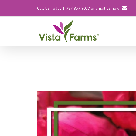
Call Us Today 1-787-837-9077
or email us now!
View
Larger
Image