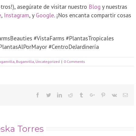
otros!), asegúrate de visitar nuestro
Blog
y nuestras
e
,
Instagram
, y
Google
. ¡Nos encanta compartir cosas
armsBeauties #VistaFarms #PlantasTropicales
PlantasAlPorMayor #CentroDeJardinería
ganvilla
,
Buganvilla
,
Uncategorized
|
0 Comments
Facebook
Twitter
Linkedin
Reddit
Tumblr
Google+
Pinterest
Vk
Ema
ska Torres