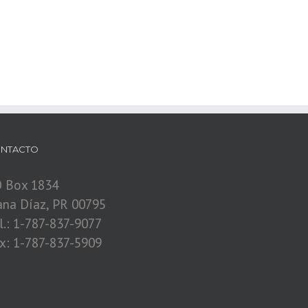
NTACTO
 Box 1834
ana Díaz, PR 00795
l.: 1-787-837-9077
x: 1-787-837-5909