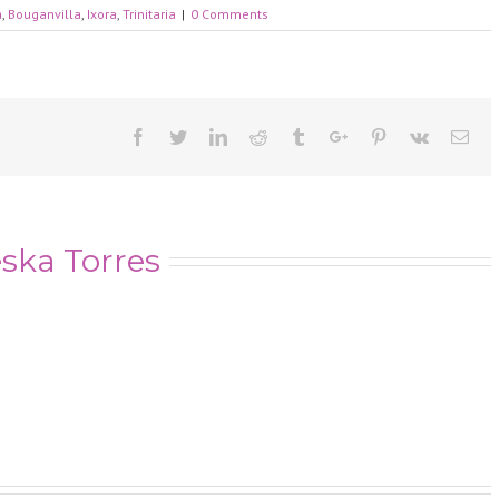
a
,
Bouganvilla
,
Ixora
,
Trinitaria
|
0 Comments
Facebook
Twitter
Linkedin
Reddit
Tumblr
Google+
Pinterest
Vk
Ema
ska Torres