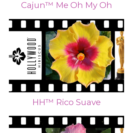
Cajun™ Me Oh My Oh
HH™ Rico Suave