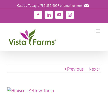
Call Us Today 1-787-837-9077
or email us now!
Facebook
Linkedin
YouTube
Instagram
Previous
Next