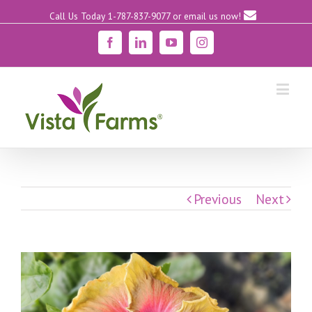
Call Us Today 1-787-837-9077
or email us now!
Facebook
Linkedin
YouTube
Instagram
Previous
Next