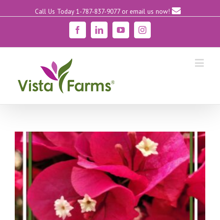
Call Us Today 1-787-837-9077
or email us now!
Facebook
Linkedin
YouTube
Instagram