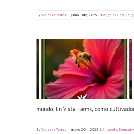
By
Waleska Torres
|
junio 18th, 2025
|
Bougainvillea
,
Boug
mundo. En Vista Farms, como cultivadores
By
Waleska Torres
|
mayo 20th, 2025
|
Amapola
,
Bougainv