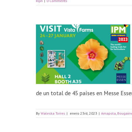
Rijin
|
0 Comments
de un total de 45 países en Messe Essen 
By
Waleska Torres
|
enero 23rd, 2023
|
Amapola
,
Bougainv