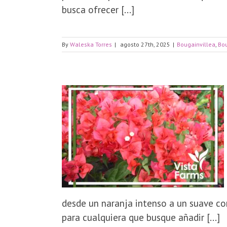
busca ofrecer [...]
By
Waleska Torres
|
agosto 27th, 2025
|
Bougainvillea
,
Bou
desde un naranja intenso a un suave cor
para cualquiera que busque añadir [...]