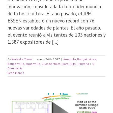
innovación, considerada la feria líder mundial
de la horticultura. El año pasado, el IPM
ESSEN estableció un nuevo récord con 76
nuevas variedades de plantas. El año pasado,
el evento reunió a visitantes de 103 naciones y
1,587 expositores de [...]
By
Waleska Torres
|
enero 24th, 2017
|
Amapola
,
Bougainvillea
,
Bouganvilla
,
Buganvilla
,
Cruz de Malta
,
Ixora
,
Rijin
,
Trinitaria
|
0
Comments
Read More