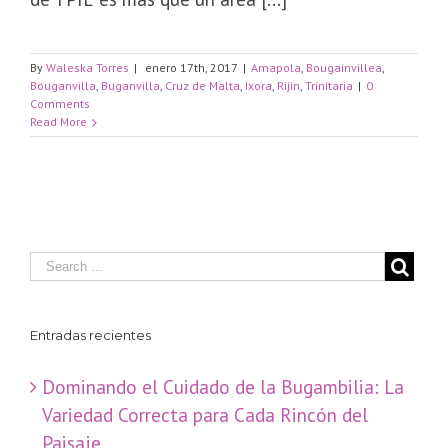
By
Waleska Torres
|
enero 17th, 2017
|
Amapola
,
Bougainvillea
,
Bouganvilla
,
Buganvilla
,
Cruz de Malta
,
Ixora
,
Rijin
,
Trinitaria
|
0
Comments
Read More
Entradas recientes
Dominando el Cuidado de la Bugambilia: La
Variedad Correcta para Cada Rincón del
Paisaje