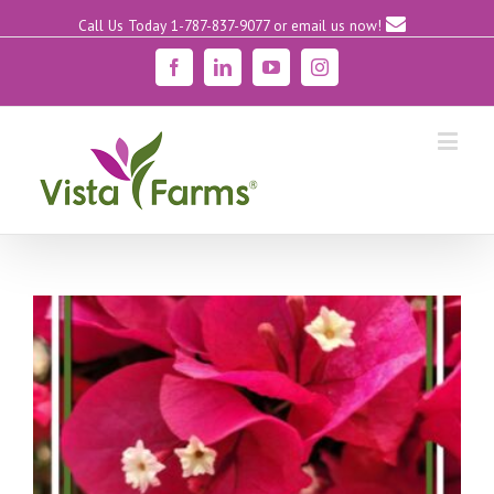
Call Us Today 1-787-837-9077
or email us now!
Facebook
Linkedin
YouTube
Instagram