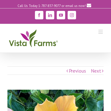
Call Us Today 1-787-837-9077
or email us now!
Facebook
Linkedin
YouTube
Instagram
Previous
Next