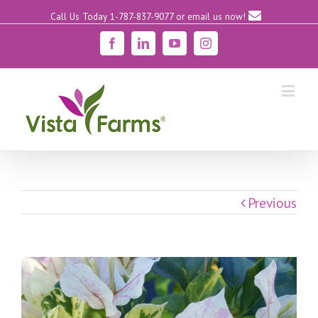
Call Us Today 1-787-837-9077
or email us now!
Facebook
Linkedin
YouTube
Instagram
Previous