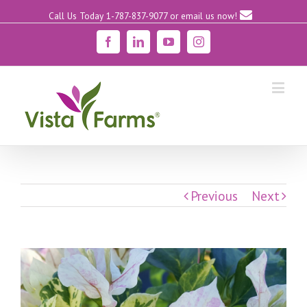
Call Us Today 1-787-837-9077
or email us now!
Facebook
Linkedin
YouTube
Instagram
Previous
Next