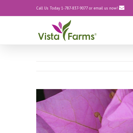
Call Us Today 1-787-837-9077
or email us now!