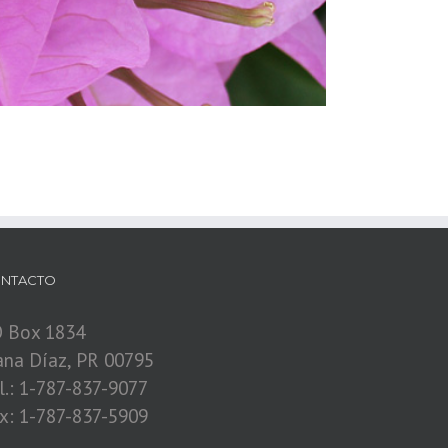
NTACTO
 Box 1834
ana Díaz, PR 00795
l.: 1-787-837-9077
x: 1-787-837-5909