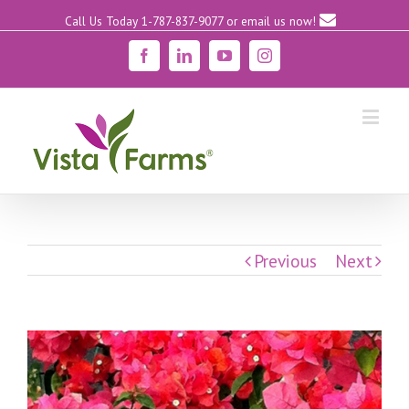
Call Us Today 1-787-837-9077
or email us now!
Facebook
Linkedin
YouTube
Instagram
Previous
Next