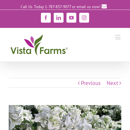
Call Us Today 1-787-837-9077
or email us now!
Facebook
Linkedin
YouTube
Instagram
Previous
Next