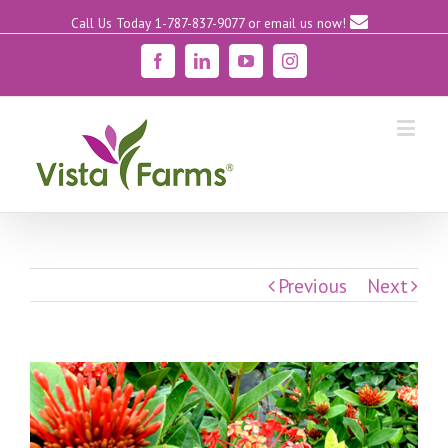
Call Us Today 1-787-837-9077
or email us now!
Facebook
Linkedin
YouTube
Instagram
Previous
Next