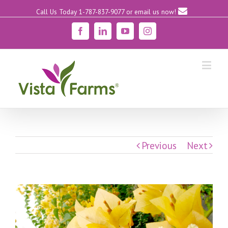
Call Us Today 1-787-837-9077
or email us now!
Facebook
Linkedin
YouTube
Instagram
Previous
Next