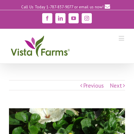
Call Us Today 1-787-837-9077
or email us now!
Facebook
Linkedin
YouTube
Instagram
Previous
Next