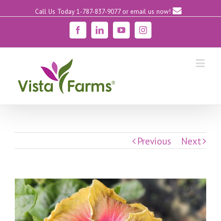
Call Us Today 1-787-837-9077
or email us now!
Facebook
Linkedin
YouTube
Instagram
Previous
Next